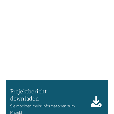
ANSPRECHPARTNER
Frank Weisbach
GESCHÄFTSFÜHRENDER GESELLSCHAFTER
Projektbericht
downladen
Sie möchten mehr Informationen zum
Projekt