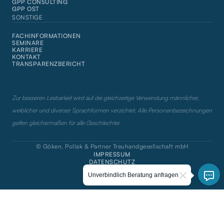
GPP CONSULTING
GPP OST
SONSTIGE
FACHINFORMATIONEN
SEMINARE
KARRIERE
KONTAKT
TRANSPARENZBERICHT
Zur besseren Lesbarkeit wird auf die gleichzeitige Verwendung männlicher,
weiblicher und diverser Sprachformen verzichtet. Alle Personenbezeichnungen
gelten gleichermaßen für alle Geschlechter.
© Göken, Pollak & Partner Treuhandgesellschaft mbH
IMPRESSUM
DATENSCHUTZ
COOKIES
Unverbindlich Beratung anfragen