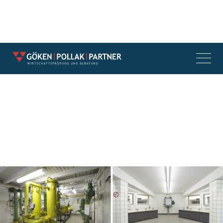
Interdisziplinäre Beratung im
Rahmen der Fusion der
Stadtwerke Königslutter GmbH
und der Stadtwerke Elm-
Lappwald GmbH