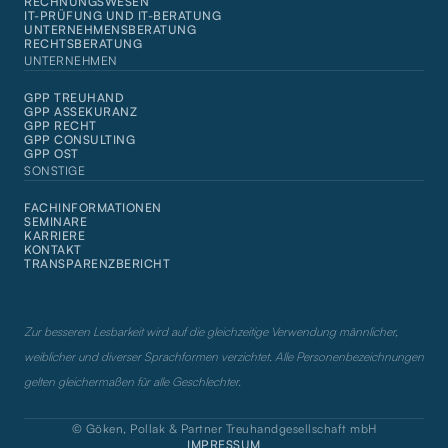
RECHNUNGSWESEN
IT-PRÜFUNG UND IT-BERATUNG
UNTERNEHMENSBERATUNG
RECHTSBERATUNG
UNTERNEHMEN
GPP TREUHAND
GPP ASSEKURANZ
GPP RECHT
GPP CONSULTING
GPP OST
SONSTIGE
FACHINFORMATIONEN
SEMINARE
KARRIERE
KONTAKT
TRANSPARENZBERICHT
Zur besseren Lesbarkeit wird auf die gleichzeitige Verwendung männlicher,
weiblicher und diverser Sprachformen verzichtet. Alle Personenbezeichnungen
gelten gleichermaßen für alle Geschlechter.
© Göken, Pollak & Partner Treuhandgesellschaft mbH
IMPRESSUM