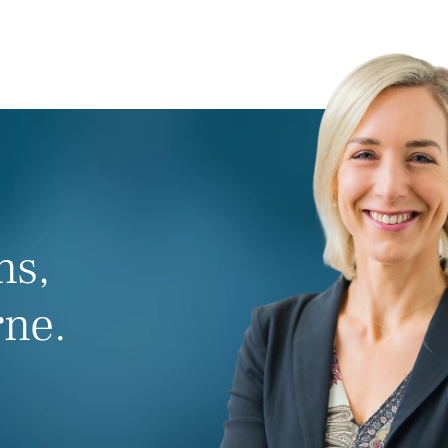
ns,
rne.