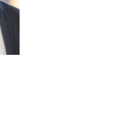
Handels- und Gesellschaftsrecht
Immobilienrecht
Umwandlungsrecht
Notariat
Vita
Herr Rechtsanwalt Philipp Blaum ist Fa
Speditionsrecht sowie seit 2023 als Not
schwerpunktmäßig Fragen der Vertrag
Rechtspflege. Seine Erfahrungen aus de
lohnt sich, am Anfang einer Rechtsbez
sorgfältig abzuwägen und in Einklang